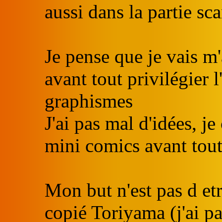
aussi dans la partie sc
Je pense que je vais m
avant tout privilégier l
graphismes
J'ai pas mal d'idées, j
mini comics avant tou
Mon but n'est pas d etr
copié Toriyama (j'ai pa