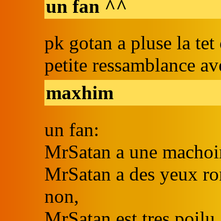
un fan ^^
pk gotan a pluse la te
petite ressamblance a
maxhim
un fan:
MrSatan a une machoir
MrSatan a des yeux ro
non,
MrSatan est tres poilu