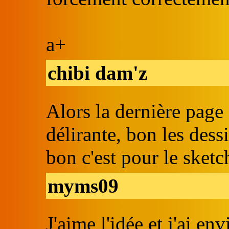
a+
chibi dam'z
Alors la dernière page
délirante, bon les dess
bon c'est pour le sketc
myms09
J'aime l'idée et j'ai env