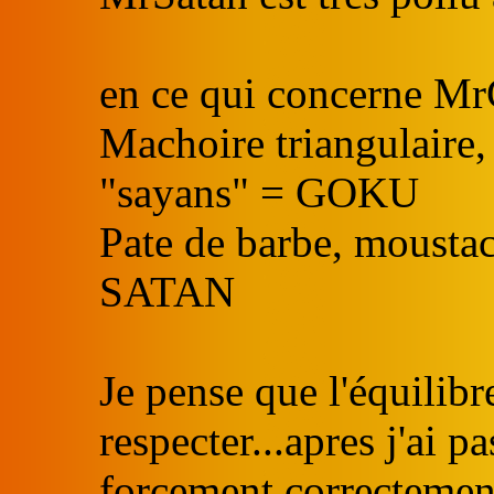
en ce qui concerne Mr
Machoire triangulaire,
"sayans" = GOKU
Pate de barbe, mousta
SATAN
Je pense que l'équilibr
respecter...apres j'ai pa
forcement correctemen