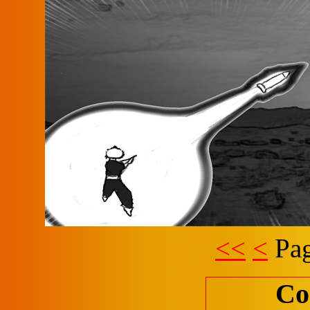
<<
<
Pag
Co