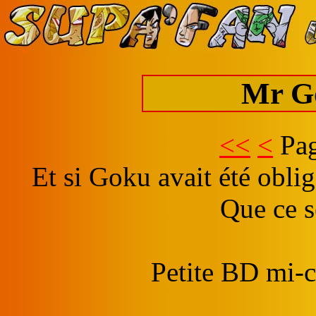
Mr Go
<<
<
Pag
Et si Goku avait été obli
Que ce se
Petite BD mi-c